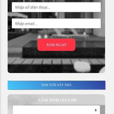
XEM NGAY
XEM TUỔI XÂY NHÀ
NĂM SINH GIA CHỦ