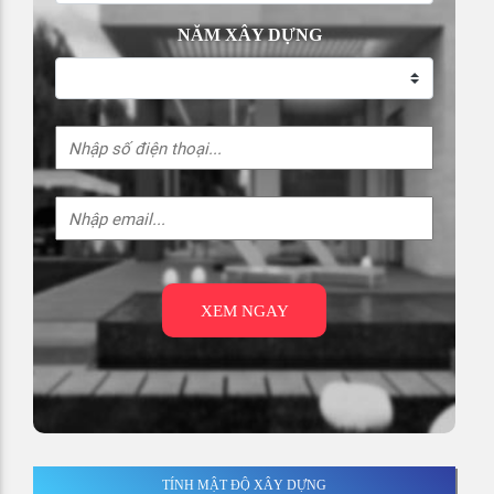
NĂM XÂY DỰNG
XEM NGAY
TÍNH MẬT ĐỘ XÂY DỰNG