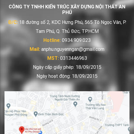
CÔNG TY TNHH KIẾN TRÚC XÂY DỰNG NỘI THẤT AN
PHÚ
Đ/C:
18 đường số 2, KDC Hưng Phú, 565 Tô Ngọc Vân, P.
Tam Phú, Q. Thủ Đức, TP.HCM
Hotline:
0934.909.023
Mail:
anphu.nguyenngan@gmail.com
MST:
0313446963
Ngày cấp giấy phép: 18/09/2015
Ngày hoạt động: 18/09/2015