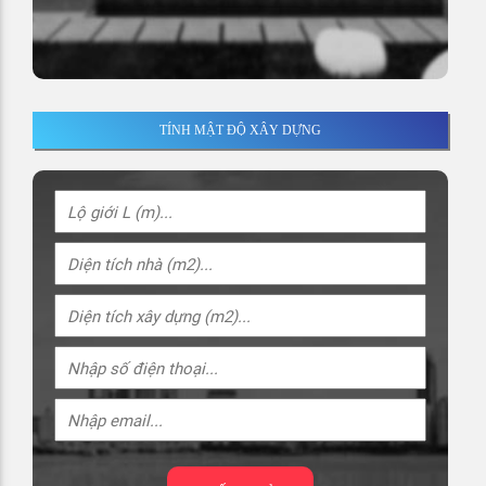
TÍNH MẬT ĐỘ XÂY DỰNG