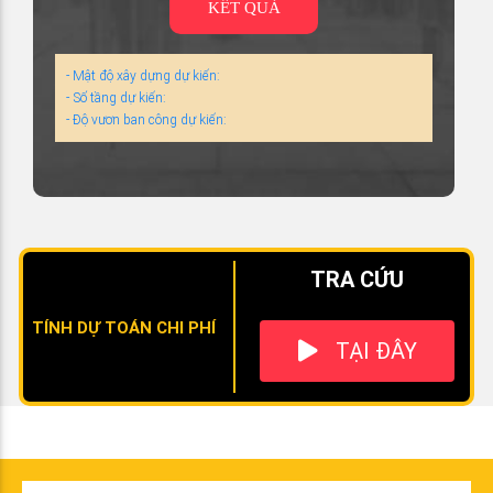
KẾT QUẢ
- Mật độ xây dựng dự kiến:
- Số tầng dự kiến:
- Độ vươn ban công dự kiến:
TRA CỨU
TÍNH DỰ TOÁN CHI PHÍ
TẠI ĐÂY