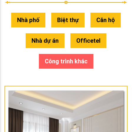
Nhà phố
Biệt thự
Căn hộ
Nhà dự án
Officetel
Công trình khác