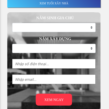
XEM TUỔI XÂY NHÀ
NĂM SINH GIA CHỦ
NĂM XÂY DỰNG
XEM NGAY