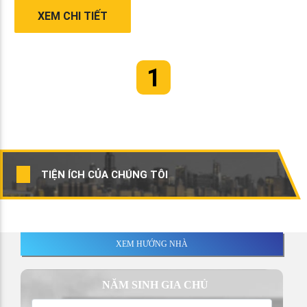
XEM CHI TIẾT
1
TIỆN ÍCH CỦA CHÚNG TÔI
XEM HƯỚNG NHÀ
NĂM SINH GIA CHỦ