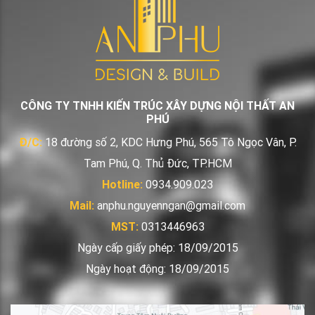
CÔNG TY TNHH KIẾN TRÚC XÂY DỰNG NỘI THẤT AN
PHÚ
Đ/C:
18 đường số 2, KDC Hưng Phú, 565 Tô Ngọc Vân, P.
Tam Phú, Q. Thủ Đức, TP.HCM
Hotline:
0934.909.023
Mail:
anphu.nguyenngan@gmail.com
MST:
0313446963
Ngày cấp giấy phép: 18/09/2015
Ngày hoạt động: 18/09/2015