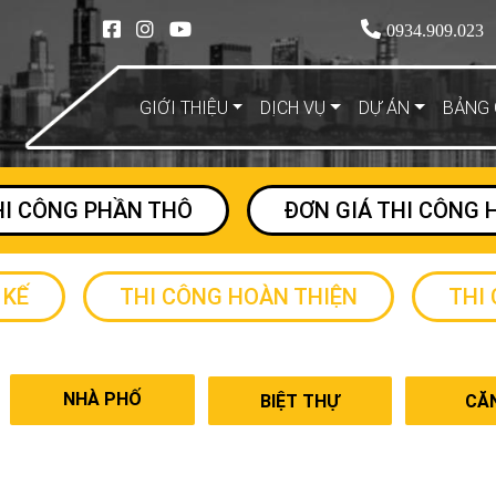
0934.909.023
GIỚI THIỆU
DỊCH VỤ
DỰ ÁN
BẢNG 
HI CÔNG PHẦN THÔ
ĐƠN GIÁ THI CÔNG 
 KẾ
THI CÔNG HOÀN THIỆN
THI
NHÀ PHỐ
BIỆT THỰ
CĂ