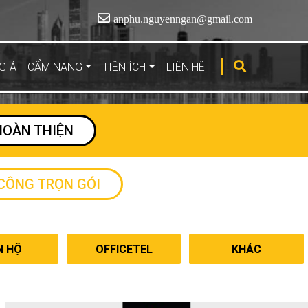
anphu.nguyenngan@gmail.com
GIÁ
CẨM NANG
TIỆN ÍCH
LIÊN HỆ
HOÀN THIỆN
 CÔNG TRỌN GÓI
N HỘ
OFFICETEL
KHÁC