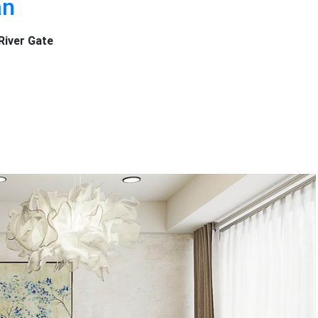
an
 River Gate