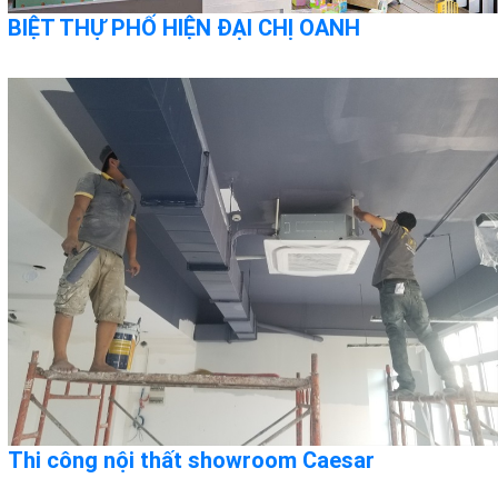
BIỆT THỰ PHỐ HIỆN ĐẠI CHỊ OANH
Thi công nội thất showroom Caesar