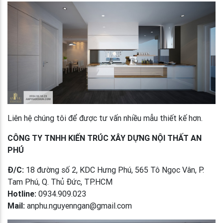
Liên hệ chúng tôi để được tư vấn nhiều mẫu thiết kế hơn.
CÔNG TY TNHH KIẾN TRÚC XÂY DỰNG NỘI THẤT AN
PHÚ
Đ/C:
18 đường số 2, KDC Hưng Phú, 565 Tô Ngọc Vân, P.
Tam Phú, Q. Thủ Đức, TP.HCM
Hotline:
0934.909.023
Mail:
anphu.nguyenngan@gmail.com