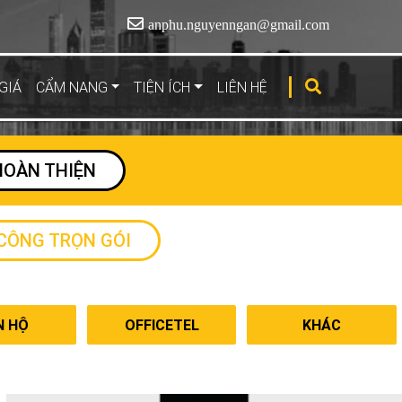
anphu.nguyenngan@gmail.com
GIÁ
CẨM NANG
TIỆN ÍCH
LIÊN HỆ
HOÀN THIỆN
 CÔNG TRỌN GÓI
N HỘ
OFFICETEL
KHÁC