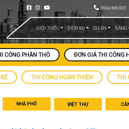
0934.909.023
GIỚI THIỆU
DỊCH VỤ
DỰ ÁN
BẢNG 
HI CÔNG PHẦN THÔ
ĐƠN GIÁ THI CÔNG 
 KẾ
THI CÔNG HOÀN THIỆN
THI
NHÀ PHỐ
BIỆT THỰ
CĂ