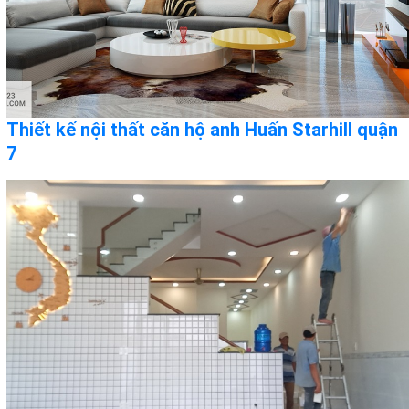
Thiết kế nội thất căn hộ anh Huấn Starhill quận
7