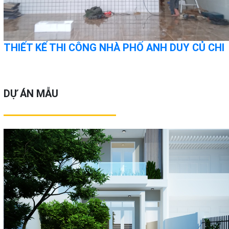
THIẾT KẾ THI CÔNG NHÀ PHỐ ANH DUY CỦ CHI
DỰ ÁN MẪU