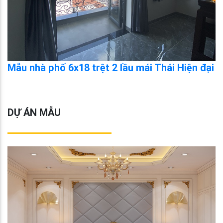
Mẫu nhà phố 6x18 trệt 2 lầu mái Thái Hiện đại
DỰ ÁN MẪU