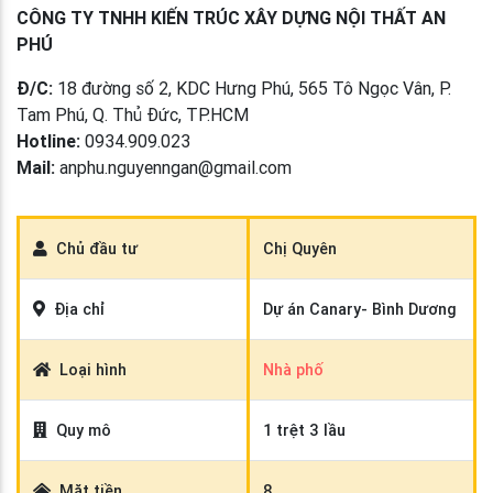
CÔNG TY TNHH KIẾN TRÚC XÂY DỰNG NỘI THẤT AN
PHÚ
Đ/C:
18 đường số 2, KDC Hưng Phú, 565 Tô Ngọc Vân, P.
Tam Phú, Q. Thủ Đức, TP.HCM
Hotline:
0934.909.023
Mail:
anphu.nguyenngan@gmail.com
Previous
Next
Chủ đầu tư
Chị Quyên
Địa chỉ
Dự án Canary- Bình Dương
Loại hình
Nhà phố
Quy mô
1 trệt 3 lầu
Mặt tiền
8