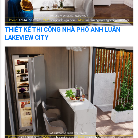
THIẾT KẾ THI CÔNG NHÀ PHỐ ANH LUÂN
LAKEVIEW CITY