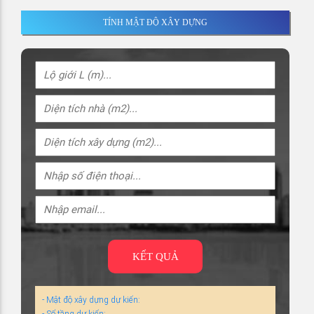
TÍNH MẬT ĐỘ XÂY DỰNG
KẾT QUẢ
- Mật độ xây dựng dự kiến:
- Số tầng dự kiến: