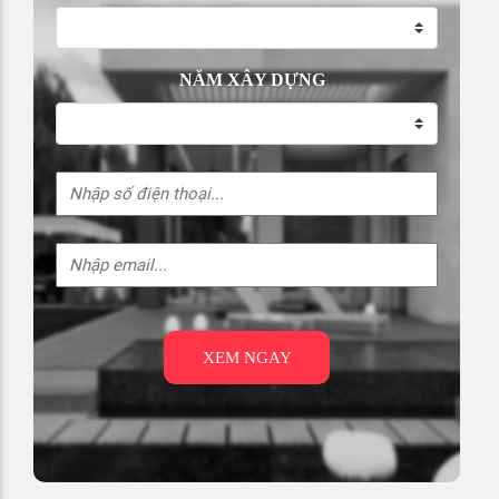
NĂM XÂY DỰNG
XEM NGAY