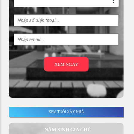
XEM NGAY
XEM TUỔI XÂY NHÀ
NĂM SINH GIA CHỦ