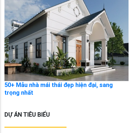
50+ Mẫu nhà mái thái đẹp hiện đại, sang
trọng nhất
DỰ ÁN TIÊU BIỂU