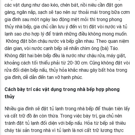
các vật dụng như dao kéo, chén bát, nồi niêu cần đặt gọn
gàng, ngăn nắp, sạch sẽ tạo nên sự thoải mái trong bữa cơm
gia đình sau môt ngày lao động mệt mỏi thì trong phong
thủy nhà bếp, gia chủ cần lưu ý đến vị trị đặt vòi nước và tủ
lạnh sao cho hợp lý để tránh những điều không mong muốn.
Không đặt bồn chậu nước và bếp gần nhau. Theo quan niệm
dân gian, vòi nước cạnh bếp sẽ nhấn chìm ông (bà) Táo.
Không đặt hai bên bếp đều là nước như chậu rửa, máy giặt,
khoảng cách tối thiểu phải từ 20-30 cm. Cũng không đặt vòi
rửa đối diện bếp nấu, thủy hỏa khắc nhau gây bất hòa trong
gia đình, dễ dẫn đến tan vỡ hạnh phúc.
Cách bày trí các vật dụng trong nhà bếp hợp phong
thủy
Nhiều gia đình sẽ đặt tủ lạnh trong nhà bếp để thuận tiện lấy
và cất trữ đồ ăn còn thừa. Trong việc bày trí, gia chủ nên
tránh đặt tủ lạnh đối diện với bếp nấu. Hỏa từ bếp sẽ thiêu
cháy tài sản trong nhà vì tủ lạnh là nơi cất trữ lương thực