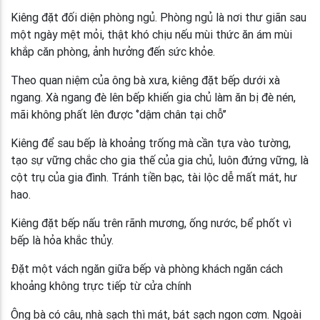
Kiêng đặt đối diện phòng ngủ. Phòng ngủ là nơi thư giãn sau
một ngày mệt mỏi, thật khó chịu nếu mùi thức ăn ám mùi
khắp căn phòng, ảnh hưởng đến sức khỏe.
Theo quan niệm của ông bà xưa, kiêng đặt bếp dưới xà
ngang. Xà ngang đè lên bếp khiến gia chủ làm ăn bị đè nén,
mãi không phất lên được ‘’dậm chân tại chỗ’’
Kiêng để sau bếp là khoảng trống mà cần tựa vào tường,
tạo sự vững chắc cho gia thế của gia chủ, luôn đứng vững, là
cột trụ của gia đình. Tránh tiền bạc, tài lộc dễ mất mát, hư
hao.
Kiêng đặt bếp nấu trên rãnh mương, ống nước, bể phốt vì
bếp là hỏa khắc thủy.
Đặt một vách ngăn giữa bếp và phòng khách ngăn cách
khoảng không trực tiếp từ cửa chính
Ông bà có câu, nhà sạch thì mát, bát sạch ngon cơm. Ngoài