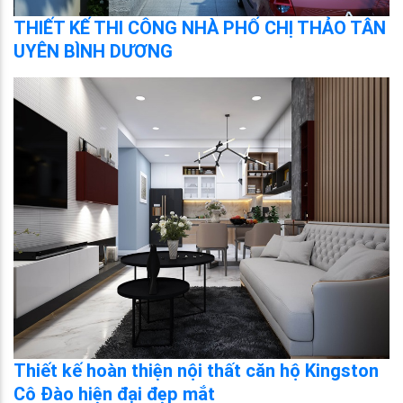
THIẾT KẾ THI CÔNG NHÀ PHỐ CHỊ THẢO TÂN
UYÊN BÌNH DƯƠNG
Thiết kế hoàn thiện nội thất căn hộ Kingston
Cô Đào hiện đại đẹp mắt