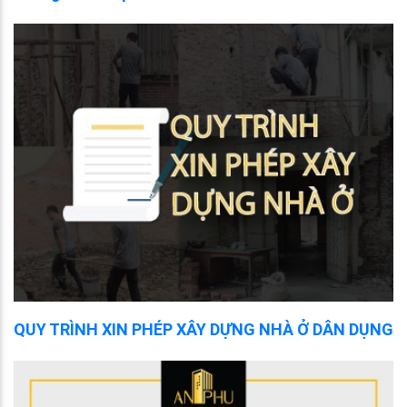
QUY TRÌNH XIN PHÉP XÂY DỰNG NHÀ Ở DÂN DỤNG