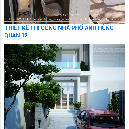
THIẾT KẾ THI CÔNG NHÀ PHỐ ANH HÙNG
QUẬN 12