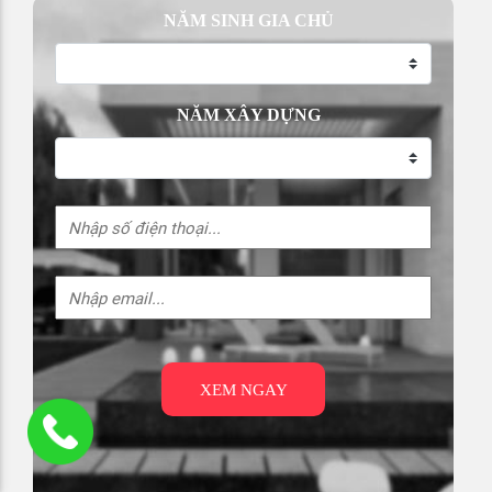
NĂM SINH GIA CHỦ
NĂM XÂY DỰNG
XEM NGAY