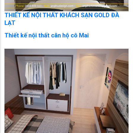
THIẾT KẾ NỘI THẤT KHÁCH SẠN GOLD ĐÀ
LẠT
Thiết kế nội thất căn hộ cô Mai