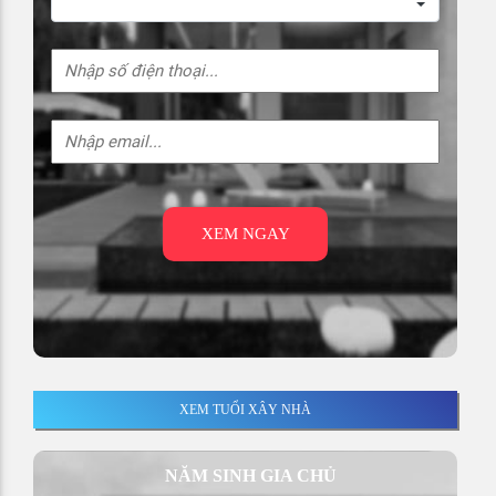
XEM NGAY
XEM TUỔI XÂY NHÀ
NĂM SINH GIA CHỦ