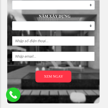
NĂM XÂY DỰNG
XEM NGAY