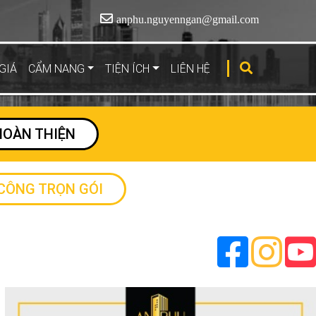
anphu.nguyenngan@gmail.com
GIÁ
CẨM NANG
TIỆN ÍCH
LIÊN HỆ
HOÀN THIỆN
 CÔNG TRỌN GÓI