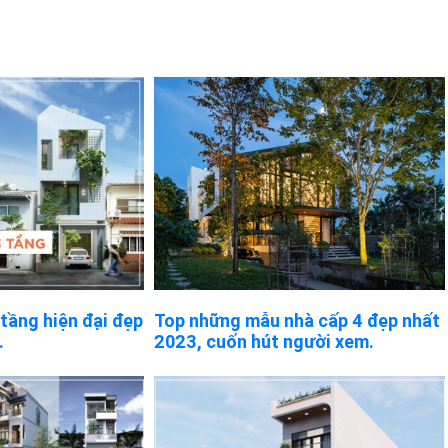
tầng hiện đại đẹp
Top những mẫu nhà cấp 4 đẹp nhất
.
2023, cuốn hút người xem.