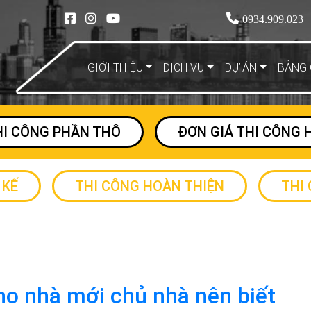
0934.909.023
GIỚI THIỆU
DỊCH VỤ
DỰ ÁN
BẢNG 
HI CÔNG PHẦN THÔ
ĐƠN GIÁ THI CÔNG 
 KẾ
THI CÔNG HOÀN THIỆN
THI
ho nhà mới chủ nhà nên biết