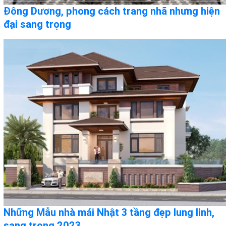
Đông Dương, phong cách trang nhã nhưng hiện
đại sang trọng
Những Mẫu nhà mái Nhật 3 tầng đẹp lung linh,
sang trọng 2023