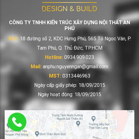
CÔNG TY TNHH KIẾN TRÚC XÂY DỰNG NỘI THẤT AN
PHÚ
Đ/C:
18 đường số 2, KDC Hưng Phú, 565 Tô Ngọc Vân, P.
Tam Phú, Q. Thủ Đức, TP.HCM
Hotline:
0934.909.023
Mail:
anphu.nguyenngan@gmail.com
MST:
0313446963
Ngày cấp giấy phép: 18/09/2015
Ngày hoạt động: 18/09/2015