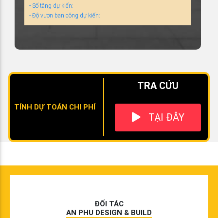
- Số tầng dự kiến:
- Độ vươn ban công dự kiến:
TRA CỨU
TÍNH DỰ TOÁN CHI PHÍ
TẠI ĐÂY
ĐỐI TÁC
AN PHU DESIGN & BUILD