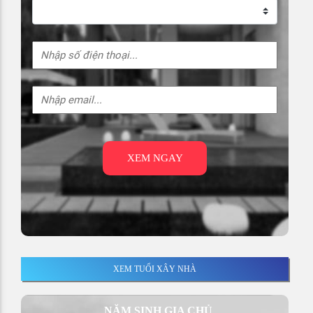
XEM NGAY
XEM TUỔI XÂY NHÀ
NĂM SINH GIA CHỦ