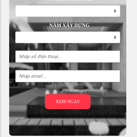
NĂM XÂY DỰNG
XEM NGAY