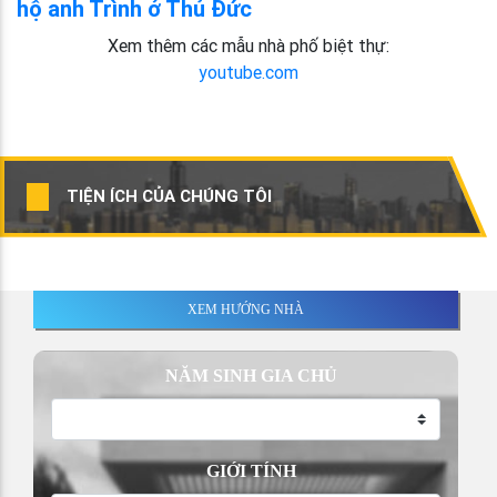
hộ anh Trình ở Thủ Đức
Xem thêm các mẫu nhà phố biệt thự:
youtube.com
TIỆN ÍCH CỦA CHÚNG TÔI
XEM HƯỚNG NHÀ
NĂM SINH GIA CHỦ
GIỚI TÍNH