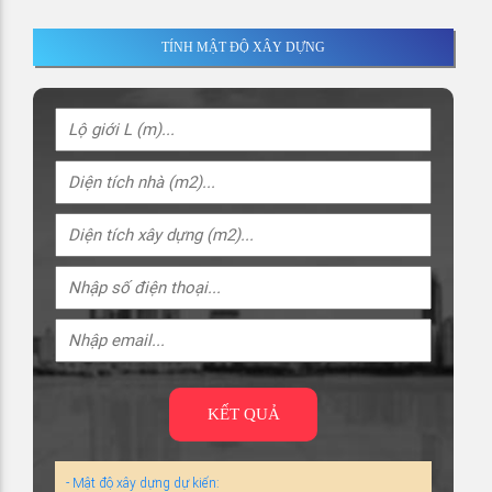
TÍNH MẬT ĐỘ XÂY DỰNG
KẾT QUẢ
- Mật độ xây dựng dự kiến: