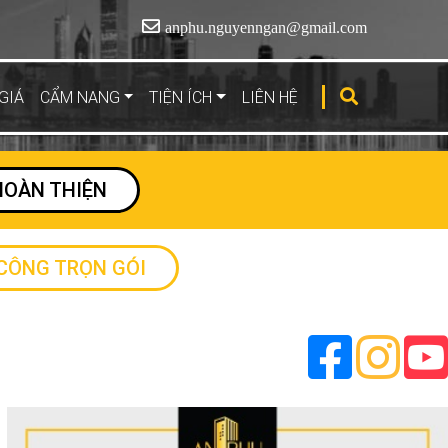
anphu.nguyenngan@gmail.com
GIÁ
CẨM NANG
TIỆN ÍCH
LIÊN HỆ
HOÀN THIỆN
 CÔNG TRỌN GÓI