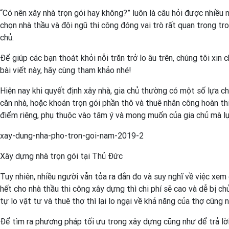
“Có nên xây nhà trọn gói hay không?” luôn là câu hỏi được nhiều n
chọn nhà thầu và đội ngũ thi công đóng vai trò rất quan trọng t
chủ.
Để giúp các bạn thoát khỏi nỗi trăn trở lo âu trên, chúng tôi xin 
bài viết này, hãy cùng tham khảo nhé!
Hiện nay khi quyết định xây nhà, gia chủ thường có một số lựa ch
căn nhà, hoặc khoán trọn gói phần thô và thuê nhân công hoàn t
điểm riêng, phụ thuộc vào tâm ý và mong muốn của gia chủ mà l
xay-dung-nha-pho-tron-goi-nam-2019-2
Xây dựng nhà trọn gói tại Thủ Đức
Tuy nhiên, nhiều người vẫn tỏa ra đắn đo và suy nghĩ về việc xem 
hết cho nhà thầu thi công xây dựng thì chi phí sẽ cao và dễ bị c
tự lo vật tư và thuê thợ thì lại lo ngại về khả năng của thợ cũng
Để tìm ra phương pháp tối ưu trong xây dựng cũng như để trả lời