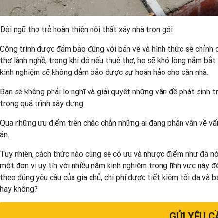
Đội ngũ thợ trẻ hoàn thiện nội thất xây nhà trọn gói
Công trình được đảm bảo đúng với bản vẽ và hình thức sẽ chỉnh c
thợ lành nghề; trong khi đó nếu thuê thợ, họ sẽ khó lòng nắm bắt
kinh nghiệm sẽ không đảm bảo được sự hoàn hảo cho căn nhà.
Bạn sẽ không phải lo nghĩ và giải quyết những vấn đề phát sinh tr
trong quá trình xây dựng.
Qua những ưu điểm trên chắc chắn những ai đang phân vân về vấn
án.
Tuy nhiên, cách thức nào cũng sẽ có ưu và nhược điểm như đã nói 
một đơn vị uy tín với nhiều năm kinh nghiệm trong lĩnh vực này
theo đúng yêu cầu của gia chủ, chi phí được tiết kiệm tối đa và 
hay không?
GỬI YÊU C