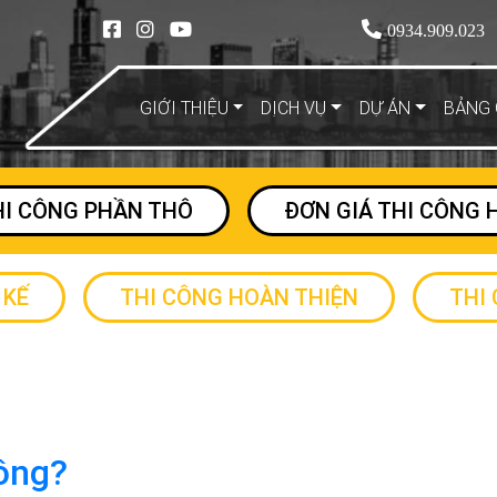
0934.909.023
GIỚI THIỆU
DỊCH VỤ
DỰ ÁN
BẢNG 
HI CÔNG PHẦN THÔ
ĐƠN GIÁ THI CÔNG 
 KẾ
THI CÔNG HOÀN THIỆN
THI
hông?