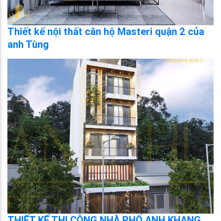
Thiết kế nội thất căn hộ Masteri quận 2 của
anh Tùng
THIẾT KẾ THI CÔNG NHÀ PHỐ ANH KHANG