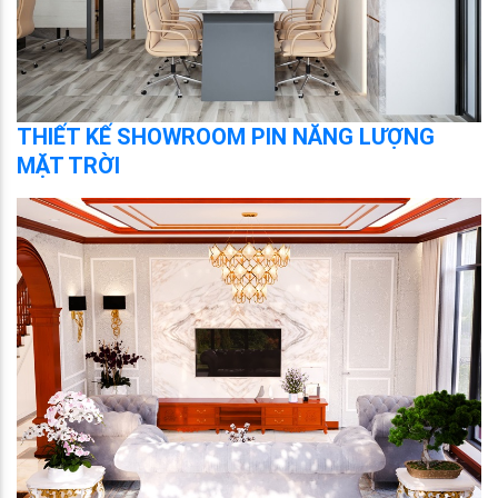
THIẾT KẾ SHOWROOM PIN NĂNG LƯỢNG
MẶT TRỜI