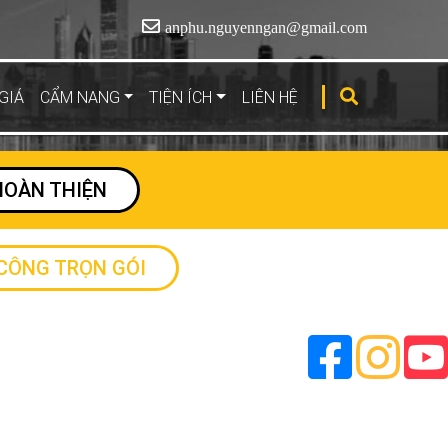
anphu.nguyenngan@gmail.com
GIÁ
CẨM NANG
TIỆN ÍCH
LIÊN HỆ
HOÀN THIỆN
 CÔNG TRỌN GÓI