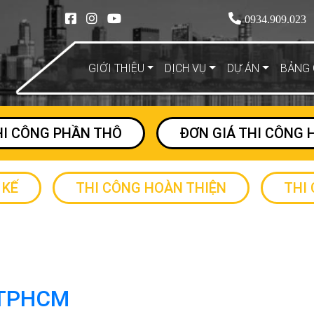
0934.909.023
GIỚI THIỆU
DỊCH VỤ
DỰ ÁN
BẢNG 
HI CÔNG PHẦN THÔ
ĐƠN GIÁ THI CÔNG 
 KẾ
THI CÔNG HOÀN THIỆN
THI
i TPHCM