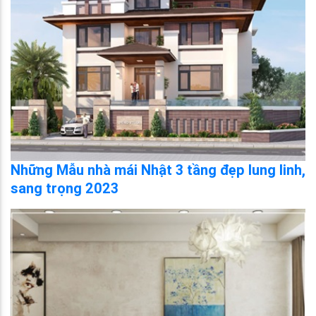
Những Mẫu nhà mái Nhật 3 tầng đẹp lung linh,
sang trọng 2023