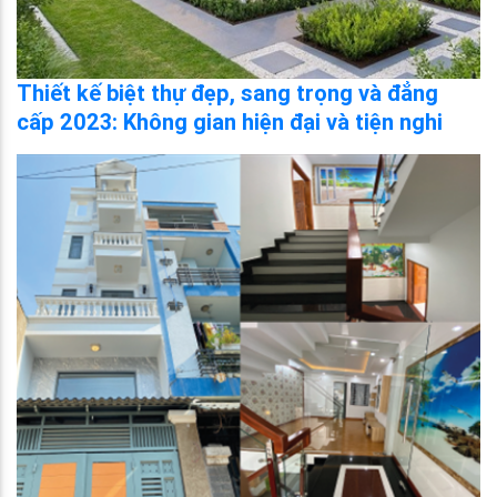
Thiết kế biệt thự đẹp, sang trọng và đẳng
cấp 2023: Không gian hiện đại và tiện nghi