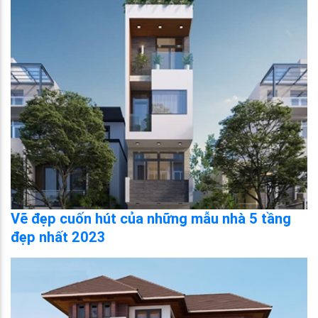
Vẽ đẹp cuốn hút của những mẫu nhà 5 tầng
đẹp nhất 2023