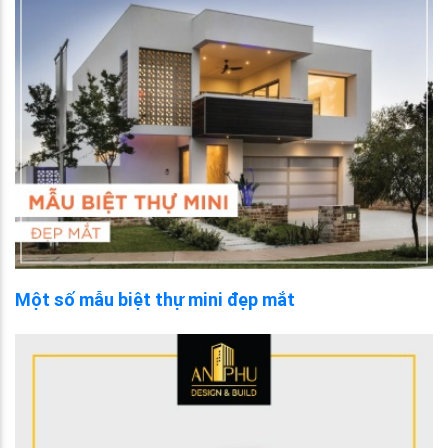
Một số mẫu biệt thự mini đẹp mắt