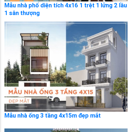
Mẫu nhà phố diện tích 4x16 1 trệt 1 lửng 2 lầu
1 sân thượng
Mẫu nhà ống 3 tầng 4x15m đẹp mắt