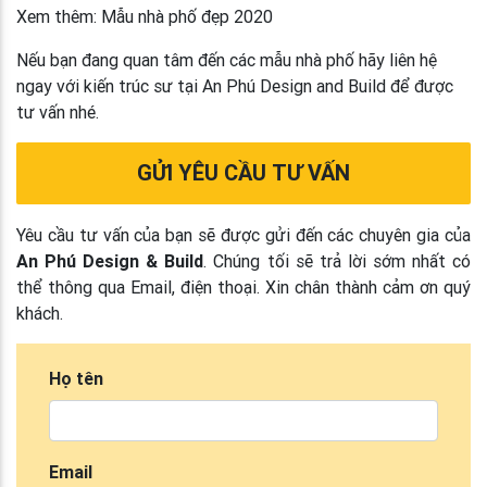
Xem thêm: Mẫu nhà phố đẹp 2020
Nếu bạn đang quan tâm đến các mẫu nhà phố hãy liên hệ
ngay với kiến trúc sư tại An Phú Design and Build để được
tư vấn nhé.
GỬI YÊU CẦU TƯ VẤN
Yêu cầu tư vấn của bạn sẽ được gửi đến các chuyên gia của
An Phú Design & Build
. Chúng tối sẽ trả lời sớm nhất có
thể thông qua Email, điện thoại. Xin chân thành cảm ơn quý
khách.
Họ tên
Email