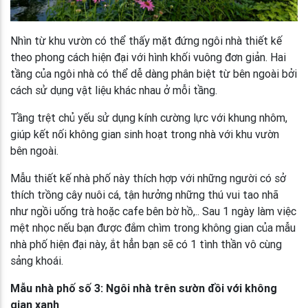
Nhìn từ khu vườn có thể thấy mặt đứng ngôi nhà thiết kế
theo phong cách hiện đại với hình khối vuông đơn giản. Hai
tầng của ngôi nhà có thể dễ dàng phân biệt từ bên ngoài bởi
cách sử dụng vật liệu khác nhau ở mỗi tầng.
Tầng trệt chủ yếu sử dụng kính cường lực với khung nhôm,
giúp kết nối không gian sinh hoạt trong nhà với khu vườn
bên ngoài.
Mẫu thiết kế nhà phố này thích hợp với những người có sở
thích trồng cây nuôi cá, tận hưởng những thú vui tao nhã
như ngồi uống trà hoặc cafe bên bờ hồ,.. Sau 1 ngày làm việc
mệt nhọc nếu bạn được đắm chìm trong không gian của mẫu
nhà phố hiện đại này, ắt hẳn bạn sẽ có 1 tình thần vô cùng
sảng khoái.
Mẫu nhà phố số 3: Ngôi nhà trên sườn đồi với không
gian xanh