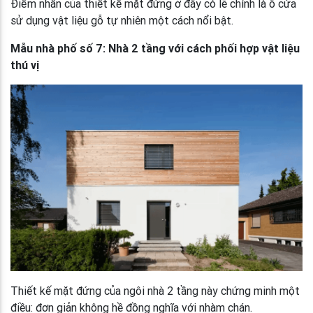
Điểm nhấn của thiết kế mặt đứng ở đây có lẽ chính là ô cửa
sử dụng vật liệu gỗ tự nhiên một cách nổi bật.
Mẫu nhà phố số 7: Nhà 2 tầng với cách phối hợp vật liệu
thú vị
Thiết kế mặt đứng của ngôi nhà 2 tầng này chứng minh một
điều: đơn giản không hề đồng nghĩa với nhàm chán.