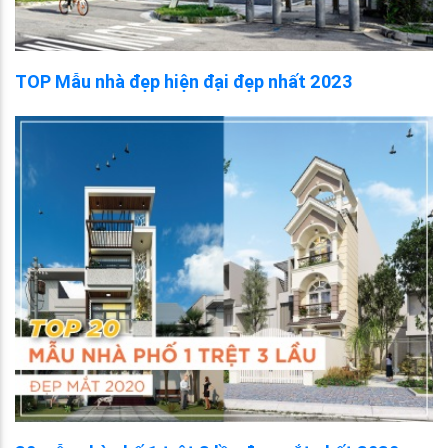
TOP Mẫu nhà đẹp hiện đại đẹp nhất 2023