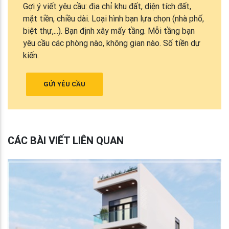
Gợi ý viết yêu cầu: địa chỉ khu đất, diện tích đất,
mặt tiền, chiều dài. Loại hình bạn lựa chọn (nhà phố,
biệt thự,...). Bạn định xây mấy tầng. Mỗi tầng bạn
yêu cầu các phòng nào, không gian nào. Số tiền dự
kiến.
GỬI YÊU CẦU
CÁC BÀI VIẾT LIÊN QUAN