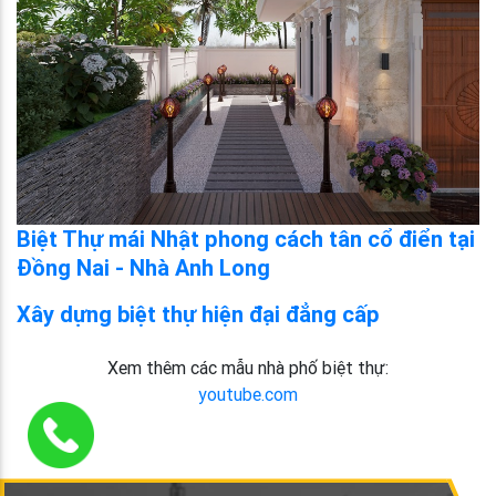
Biệt Thự mái Nhật phong cách tân cổ điển tại
Đồng Nai - Nhà Anh Long
Xây dựng biệt thự hiện đại đẳng cấp
Xem thêm các mẫu nhà phố biệt thự:
youtube.com